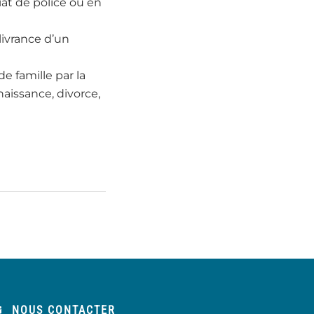
iat de police ou en
livrance d’un
e famille par la
naissance, divorce,
NOUS CONTACTER