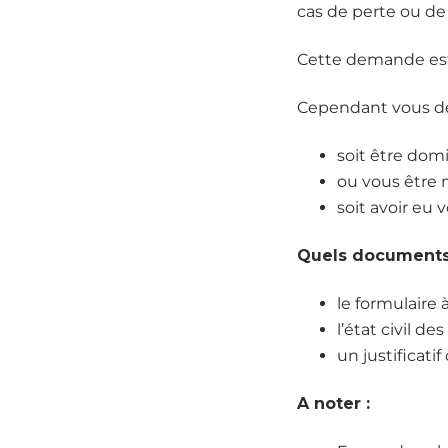
cas de perte ou de
Cette demande est
Cependant vous de
soit être domic
ou vous être m
soit avoir eu 
Quels documents 
le formulaire 
l’état civil de
un justificati
A noter :