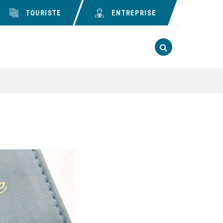
TOURISTE
ENTREPRISE
 compte Facebook
rs le compte Linkedin
RECHERCHE
FERMER