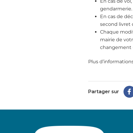
En cas de vol
gendarmerie.
En cas de déc
second livret 
Chaque modific
mairie de votr
changement d
Plus d’informations
Partager sur