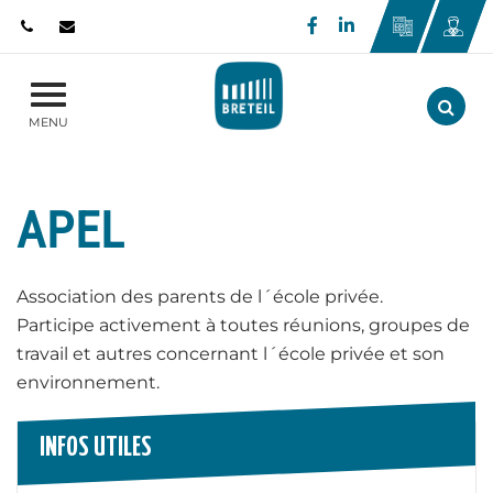
Gestion des traceurs
Lien vers le compte
Lien vers le com
Aller
MENU
APEL
Association des parents de l´école privée.
Participe activement à toutes réunions, groupes de
travail et autres concernant l´école privée et son
environnement.
INFOS UTILES