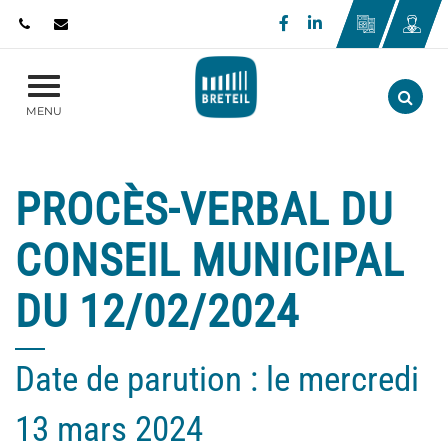
Gestion des traceurs
Lien vers le compte
Lien vers le com
Aller
MENU
PROCÈS-VERBAL DU
CONSEIL MUNICIPAL
DU 12/02/2024
Date de parution : le mercredi
13 mars 2024