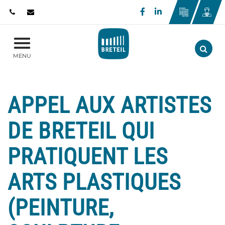
Gestion des traceurs
Lien vers le compte
Lien vers le com
Aller
MENU
APPEL AUX ARTISTES
DE BRETEIL QUI
PRATIQUENT LES
ARTS PLASTIQUES
(PEINTURE,